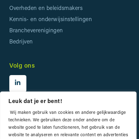
Overheden en beleidsmakers
Kennis- en onderwijsinstellingen
Brancheverenigingen
Bedrijven
Volg ons
Leuk dat je er bent!
Wij maken gebruik van cookies en andere gelijkwaardige
technieken. We gebruiken deze onder andere om de
website goed te laten functioneren, het gebruik van de
Privacyverklaring
website te analyseren en relevante content en advertenties