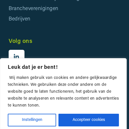
Brancheverenigingen
Bedrijven
Volg ons
Leuk dat je er bent!
Wij maken gebruik van cookies en andere gelijkwaardige
technieken. We gebruiken deze onder andere om de
website goed te laten functioneren, het gebruik van de
website te analyseren en relevante content en advertenties
Privacyverklaring
te kunnen tonen.
Website door
Bonsai media
Instellingen
Accepteer cookies