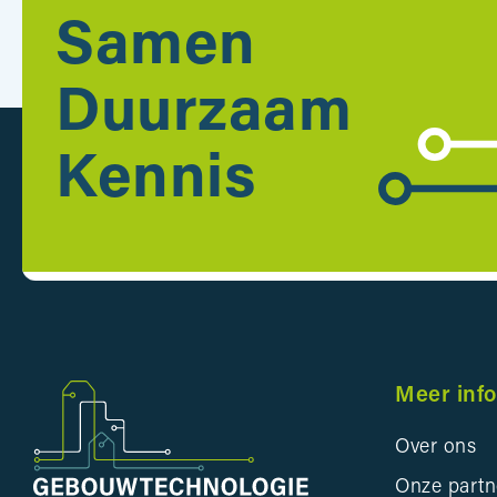
Samen
Duurzaam
Kennis
Meer inf
Over ons
Onze partn