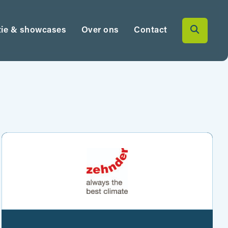
tie & showcases
Over ons
Contact