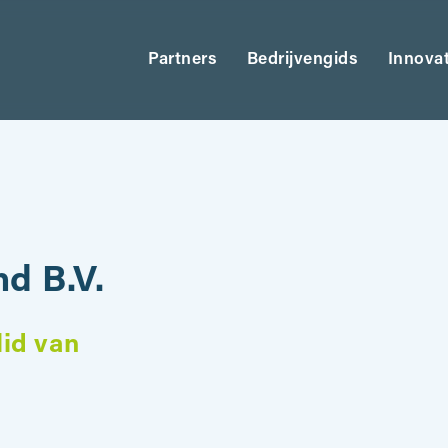
Partners
Bedrijvengids
Innova
d B.V.
lid van