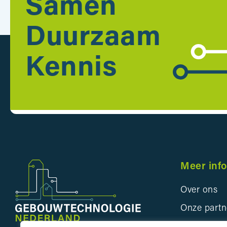
Samen
Duurzaam
Kennis
Meer inf
Over ons
Onze partn
Bedrijveng