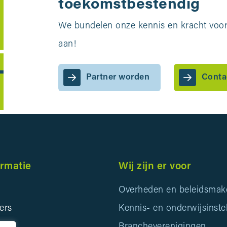
toekomstbestendig
We bundelen onze kennis en kracht voor 
aan!
Partner worden
Conta
ormatie
Wij zijn er voor
Overheden en beleidsmak
ers
Kennis- en onderwijsinste
ids
Brancheverenigingen