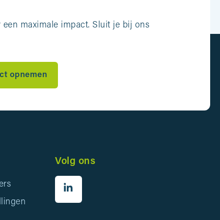
een maximale impact. Sluit je bij ons
ct opnemen
Volg ons
ers
llingen