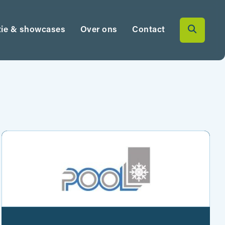
tie & showcases
Over ons
Contact