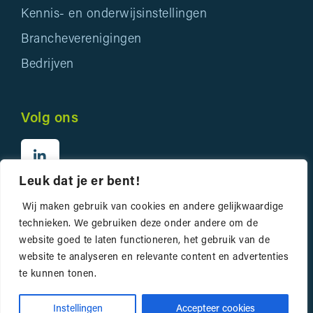
Kennis- en onderwijsinstellingen
Brancheverenigingen
Bedrijven
Volg ons
Leuk dat je er bent!
Wij maken gebruik van cookies en andere gelijkwaardige
technieken. We gebruiken deze onder andere om de
website goed te laten functioneren, het gebruik van de
website te analyseren en relevante content en advertenties
Privacyverklaring
te kunnen tonen.
Website door
Bonsai media
Instellingen
Accepteer cookies