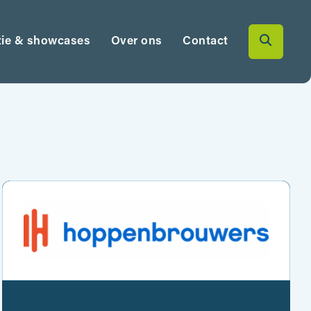
tie & showcases
Over ons
Contact