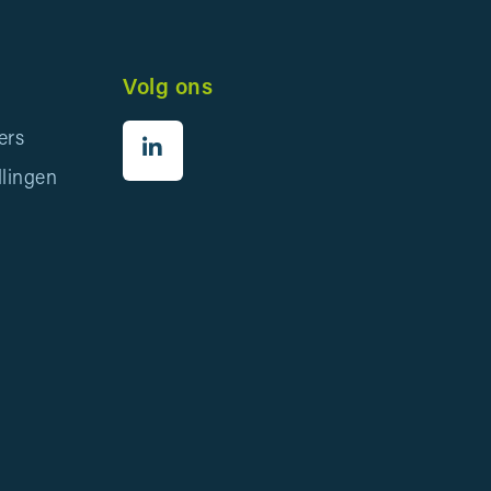
Volg ons
ers
llingen