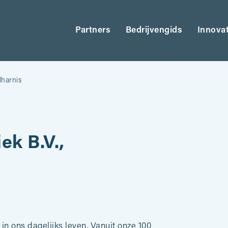
Partners
Bedrijvengids
Innova
harnis
k B.V.,
n ons dagelijks leven. Vanuit onze 100