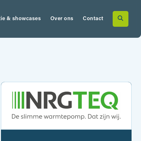
tie & showcases
Over ons
Contact