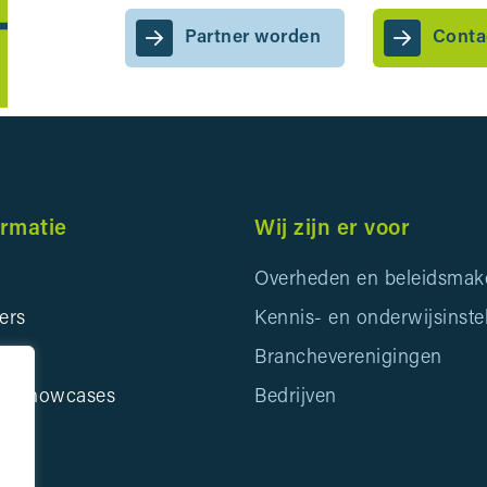
Partner worden
Conta
ormatie
Wij zijn er voor
Overheden en beleidsmak
ers
Kennis- en onderwijsinste
ids
Brancheverenigingen
en Showcases
Bedrijven