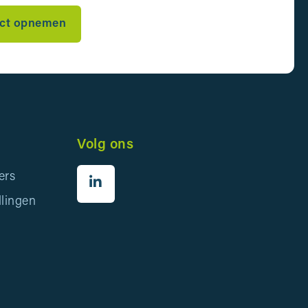
ct opnemen
Volg ons
ers
llingen