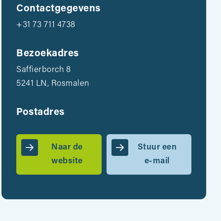
Contactgegevens
+31 73 711 4738
Bezoekadres
Saffierborch 8
5241 LN, Rosmalen
Postadres
Naar de
Stuur een
website
e-mail