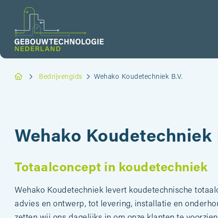
Bedrijvengids
Wehako Koudetechniek B.V.
Wehako Koudetechniek 
Totaalconcept in koudetechniek
Wehako Koudetechniek levert koudetechnische totaal
advies en ontwerp, tot levering, installatie en onderh
zetten wij ons dagelijks in om onze klanten te voorzien