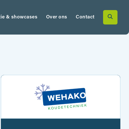
tie & showcases
Over ons
Contact