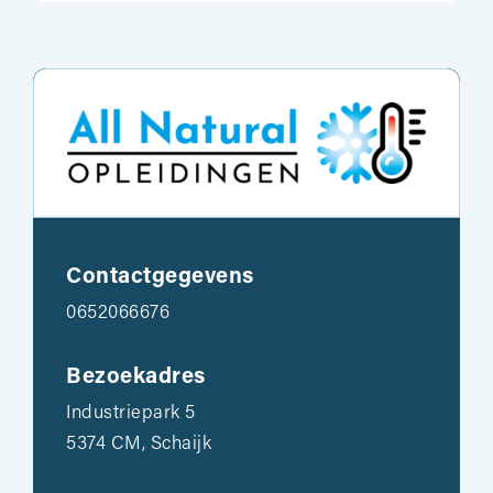
Contactgegevens
0652066676
Bezoekadres
Industriepark 5
5374 CM, Schaijk