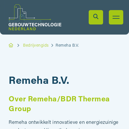
Bedrijvengids
Remeha B.V.
Remeha B.V.
Over Remeha/BDR Thermea
Group
Remeha ontwikkelt innovatieve en energiezuinige