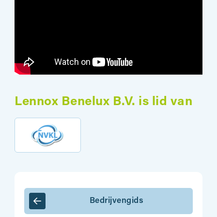
Lennox Benelux B.V. is lid van
Bedrijvengids