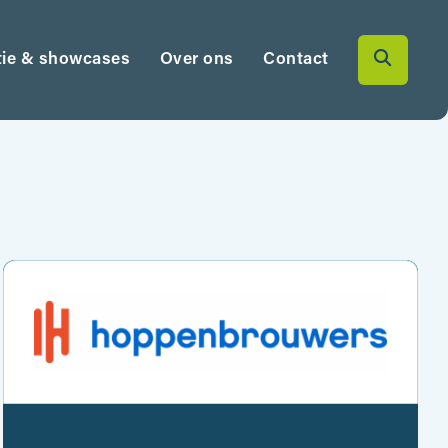
tie & showcases
Over ons
Contact