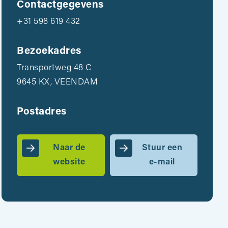
Contactgegevens
+31 598 619 432
Bezoekadres
Transportweg 48 C
9645 KX, VEENDAM
Postadres
Naar de
Stuur een
website
e-mail