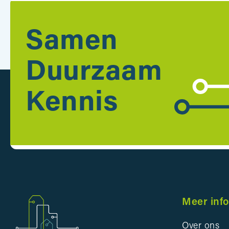
Samen
Duurzaam
Kennis
Meer inf
Over ons