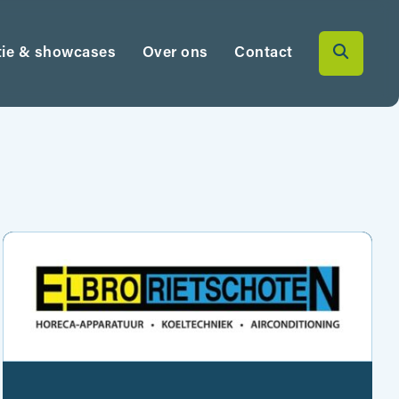
tie & showcases
Over ons
Contact