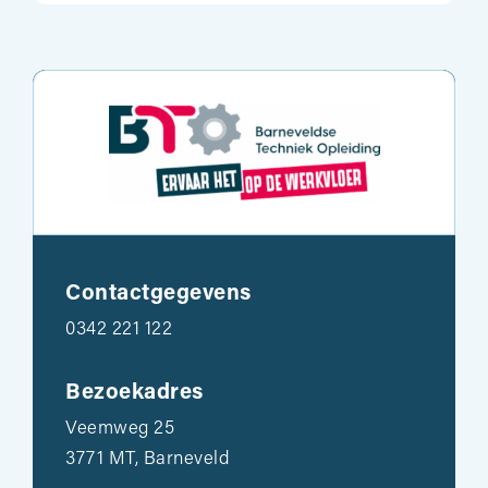
Contactgegevens
0342 221 122
Bezoekadres
Veemweg 25
3771 MT, Barneveld