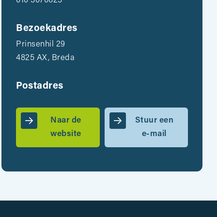
010 3070625
Bezoekadres
Prinsenhil 29
4825 AX, Breda
Postadres
Naar de
Stuur een
website
e-mail