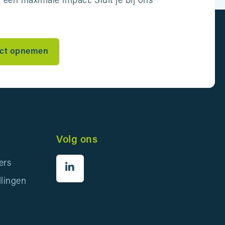
een maximale impact. Sluit je bij ons
ct opnemen
Volg ons
ers
llingen