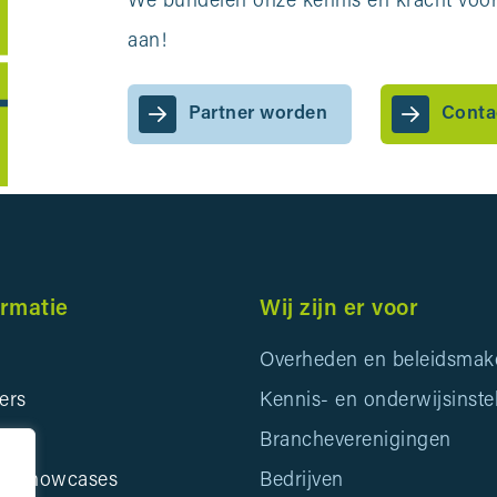
We bundelen onze kennis en kracht voor 
aan!
Partner worden
Conta
ormatie
Wij zijn er voor
Overheden en beleidsmak
ers
Kennis- en onderwijsinste
ids
Brancheverenigingen
en Showcases
Bedrijven