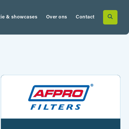
tie & showcases
Over ons
Contact