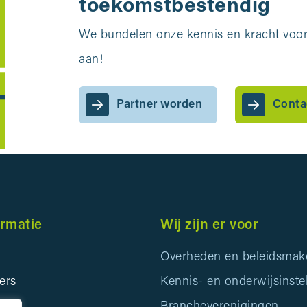
toekomstbestendig
We bundelen onze kennis en kracht voor 
aan!
Partner worden
Conta
ormatie
Wij zijn er voor
Overheden en beleidsmak
ers
Kennis- en onderwijsinste
ids
Brancheverenigingen