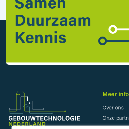
Samen
Duurzaam
Kennis
Meer inf
Over ons
Onze partn
Bedrijveng