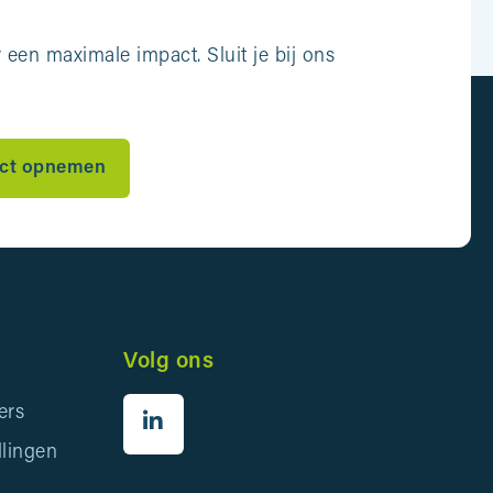
een maximale impact. Sluit je bij ons
ct opnemen
Volg ons
ers
llingen